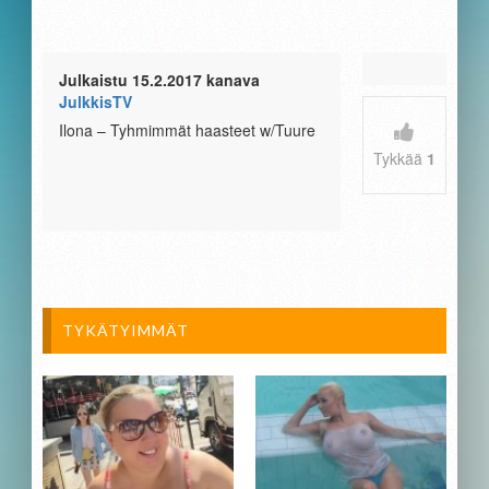
Julkaistu 15.2.2017 kanava
JulkkisTV
Ilona – Tyhmimmät haasteet w/Tuure
Tykkää
1
TYKÄTYIMMÄT