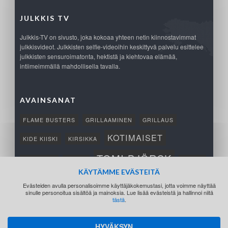
JULKKIS TV
Julkkis-TV on sivusto, joka kokoaa yhteen netin kiinnostavimmat
julkkisvideot. Julkkisten selfie-videoihin keskittyvä palvelu esittelee
julkkisten sensuroimatonta, hektistä ja kiehtovaa elämää,
intiimeimmällä mahdollisella tavalla.
AVAINSANAT
FLAME BUSTERS
GRILLAAMINEN
GRILLAUS
KOTIMAISET
KIDE KIISKI
KIRSIKKA
TOMI BJÖRCK
NETTIPELI
SAANA
TUKSU
KÄYTÄMME EVÄSTEITÄ
TÄRKEÄ
VOITTO
Evästeiden avulla personalisoimme käyttäjäkokemustasi, jotta voimme näyttää
sinulle personoitua sisältöä ja mainoksia. Lue lisää evästeistä ja hallinnoi niitä
tästä
.
HYVÄKSYN