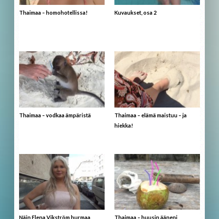
Thaimaa – homohotellissa!
Kuvaukset, osa 2
Thaimaa – vodkaa ämpäristä
Thaimaa – elämä maistuu – ja
hiekka!
Näin Elena Vikström hurmaa
Thaimaa – huusin ääneni