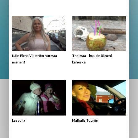
Näin Elena Vikström hurmaa
Thaimaa – huusin ääneni
miehen!
käheäksi
Laavulla
Matkalla Tuuriin