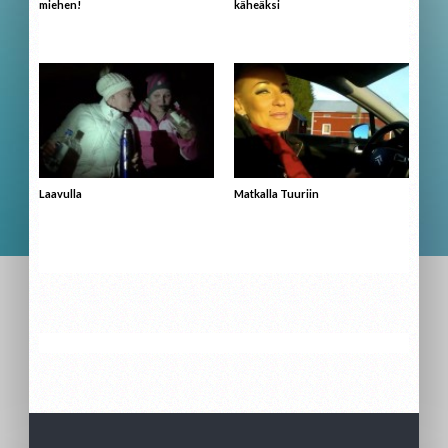
miehen!
käheäksi
Laavulla
Matkalla Tuuriin