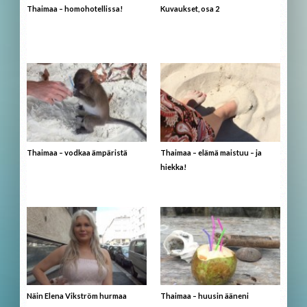
Thaimaa – homohotellissa!
Kuvaukset, osa 2
Thaimaa – vodkaa ämpäristä
Thaimaa – elämä maistuu – ja
hiekka!
Näin Elena Vikström hurmaa
Thaimaa – huusin ääneni