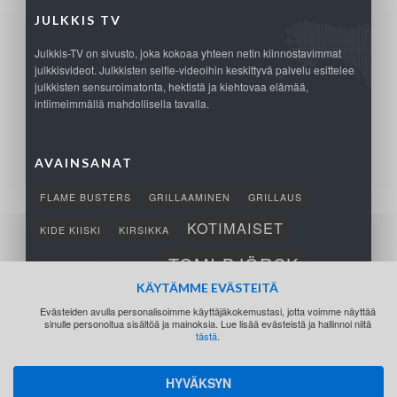
JULKKIS TV
Julkkis-TV on sivusto, joka kokoaa yhteen netin kiinnostavimmat
julkkisvideot. Julkkisten selfie-videoihin keskittyvä palvelu esittelee
julkkisten sensuroimatonta, hektistä ja kiehtovaa elämää,
intiimeimmällä mahdollisella tavalla.
AVAINSANAT
FLAME BUSTERS
GRILLAAMINEN
GRILLAUS
KOTIMAISET
KIDE KIISKI
KIRSIKKA
TOMI BJÖRCK
NETTIPELI
SAANA
TUKSU
KÄYTÄMME EVÄSTEITÄ
TÄRKEÄ
VOITTO
Evästeiden avulla personalisoimme käyttäjäkokemustasi, jotta voimme näyttää
sinulle personoitua sisältöä ja mainoksia. Lue lisää evästeistä ja hallinnoi niitä
tästä
.
HYVÄKSYN
©2016 Julkkis-TV