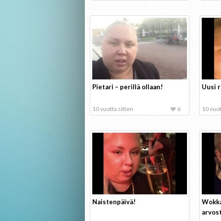
Pietari – perillä ollaan!
Uusi 
10 vuotta sitten
6
10 vuot
Naistenpäivä!
Wokka
arvos