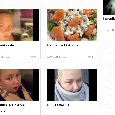
Laavull
11 vuotta
ruokavalio
Hennan kokkikoulu
ta sitten
9
10 vuotta sitten
8
ilua ja elokuva-
Huulet verillä!
telu