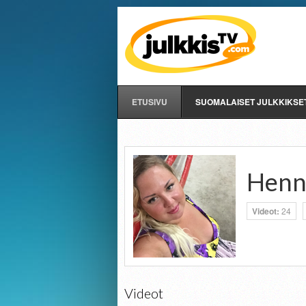
ETUSIVU
SUOMALAISET JULKKIKSE
Henn
Videot:
24
Videot