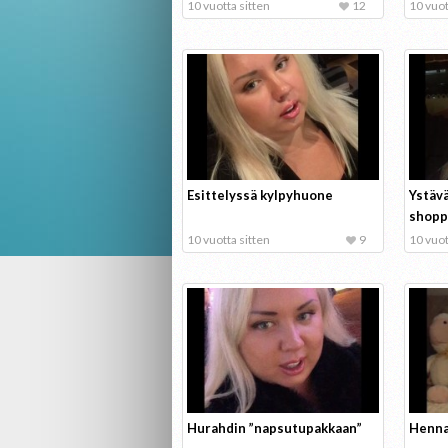
10 vuotta sitten
12
10 vuot
Esittelyssä kylpyhuone
Ystävä
shopp
10 vuotta sitten
9
10 vuot
Hurahdin ”napsutupakkaan”
Henna