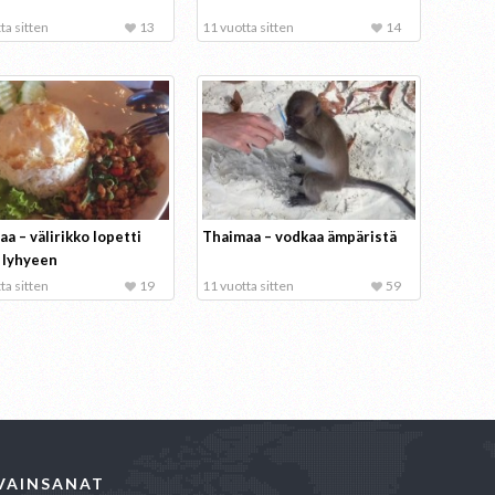
ta sitten
13
11 vuotta sitten
14
a – välirikko lopetti
Thaimaa – vodkaa ämpäristä
 lyhyeen
ta sitten
19
11 vuotta sitten
59
VAINSANAT