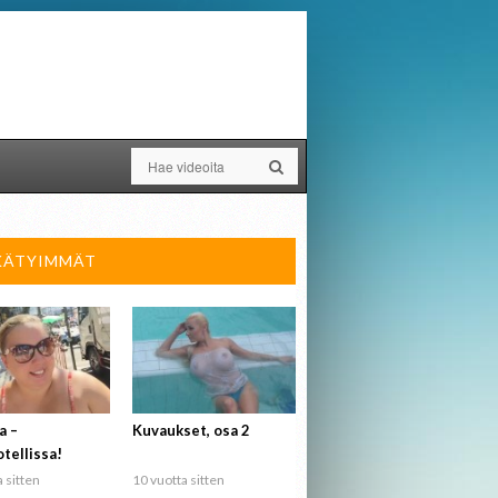
KÄTYIMMÄT
a –
Kuvaukset, osa 2
tellissa!
 sitten
10 vuotta sitten