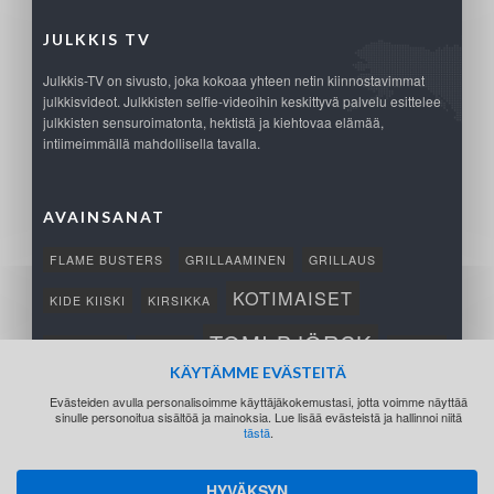
JULKKIS TV
Julkkis-TV on sivusto, joka kokoaa yhteen netin kiinnostavimmat
julkkisvideot. Julkkisten selfie-videoihin keskittyvä palvelu esittelee
julkkisten sensuroimatonta, hektistä ja kiehtovaa elämää,
intiimeimmällä mahdollisella tavalla.
AVAINSANAT
FLAME BUSTERS
GRILLAAMINEN
GRILLAUS
KOTIMAISET
KIDE KIISKI
KIRSIKKA
TOMI BJÖRCK
NETTIPELI
SAANA
TUKSU
KÄYTÄMME EVÄSTEITÄ
TÄRKEÄ
VOITTO
Evästeiden avulla personalisoimme käyttäjäkokemustasi, jotta voimme näyttää
sinulle personoitua sisältöä ja mainoksia. Lue lisää evästeistä ja hallinnoi niitä
tästä
.
HYVÄKSYN