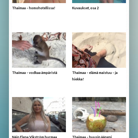
Thaimaa – homohotellissa!
Kuvaukset, osa 2
Thaimaa – vodkaa ämpäristä
Thaimaa – elämä maistuu – ja
hiekka!
Näin Elena Vikström hurmaa
Thaimaa – huusin ääneni